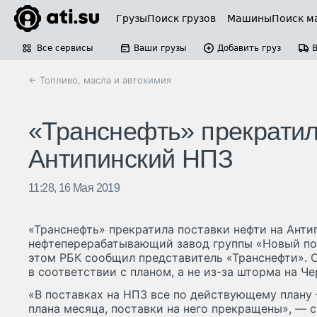
Грузы
Поиск грузов
Машины
Поиск м
Все сервисы
Ваши грузы
Добавить груз
← Топливо, масла и автохимия
«Транснефть» прекратил
Антипинский НПЗ
11:28, 16 Мая 2019
«Транснефть» прекратила поставки нефти на Анти
нефтеперерабатывающий завод группы «Новый по
этом РБК сообщил представитель «Транснефти». 
в соответствии с планом, а не из-за шторма на Ч
«В поставках на НПЗ все по действующему плану
плана месяца, поставки на него прекращены», — ск