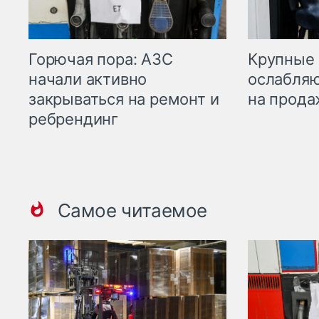
Горючая пора: АЗС
Крупные 
начали активно
ослабляю
закрываться на ремонт и
на прода
ребрендинг
Самое читаемое