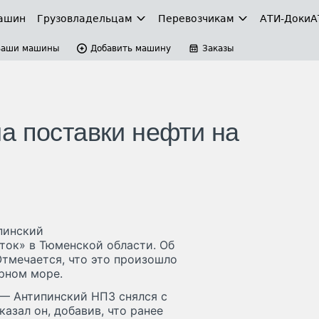
ашин
Грузовладельцам
Перевозчикам
АТИ-Доки
А
Ваши машины
Добавить машину
Заказы
а поставки нефти на
пинский
ток» в Тюменской области. Об
Отмечается, что это произошло
ерном море.
 — Антипинский НПЗ снялся с
азал он, добавив, что ранее