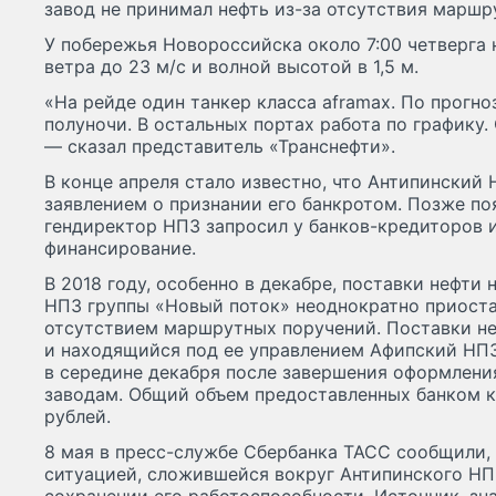
завод не принимал нефть из-за отсутствия маршр
У побережья Новороссийска около 7:00 четверга
ветра до 23 м/с и волной высотой в 1,5 м.
«На рейде один танкер класса aframax. По прогн
полуночи. В остальных портах работа по графику
— сказал представитель «Транснефти».
В конце апреля стало известно, что Антипинский 
заявлением о признании его банкротом. Позже по
гендиректор НПЗ запросил у банков-кредиторов 
финансирование.
В 2018 году, особенно в декабре, поставки нефти
НПЗ группы «Новый поток» неоднократно приоста
отсутствием маршрутных поручений. Поставки не
и находящийся под ее управлением Афипский НП
в середине декабря после завершения оформлени
заводам. Общий объем предоставленных банком к
рублей.
8 мая в пресс-службе Сбербанка ТАСС сообщили, 
ситуацией, сложившейся вокруг Антипинского НПЗ