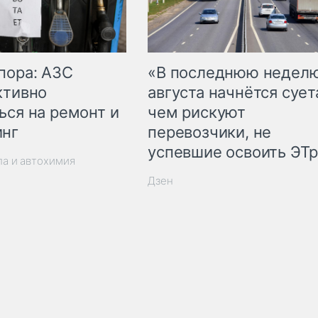
пора: АЗС
«В последнюю недел
ктивно
августа начнётся суета
ься на ремонт и
чем рискуют
инг
перевозчики, не
успевшие освоить ЭТ
ла и автохимия
Дзен