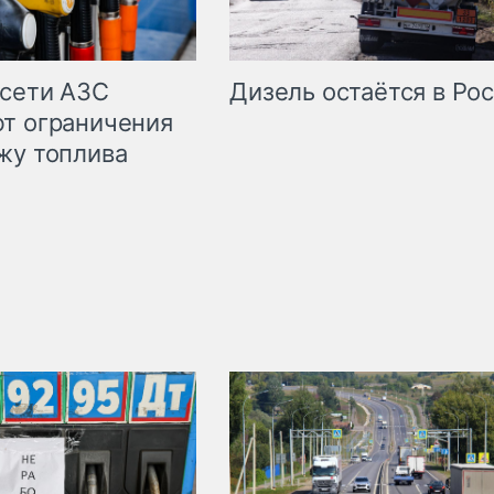
сети АЗС
Дизель остаётся в Ро
т ограничения
жу топлива