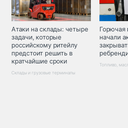
Горючая 
Атаки на склады: четыре
начали а
задачи, которые
закрыват
российскому ритейлу
ребренд
предстоит решить в
кратчайшие сроки
Топливо, мас
Склады и грузовые терминалы