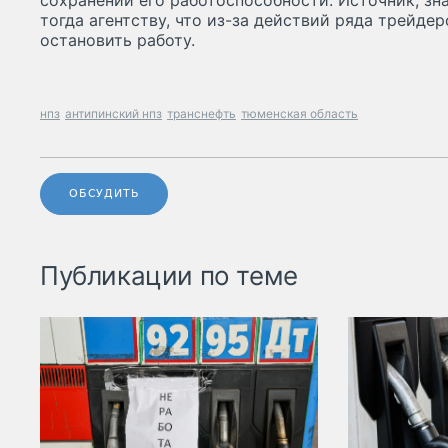
сохранении его работоспособности. Источник, зн
тогда агентству, что из-за действий ряда трейде
остановить работу.
нпз
антипинский нпз
транснефть
тюменская область
ОБСУДИТЬ
Публикации по теме