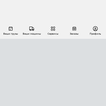
Ваши грузы
Ваши машины
Сервисы
Заказы
Профиль
АВТОМАТИЗАЦИЯ ПЕРЕВОЗОК
Площадки
Заказы
Торги
Тендеры
АТИ-Доки
GPS-мониторинг
АТИ Мессенджер
Цепочки грузов
API ATI.SU
ПОЛЕЗНОЕ
Расчет расстояний
БЕЗОПАСНОСТЬ
Академия ATI.SU