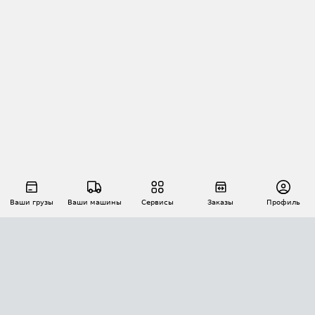
Ваши грузы
Ваши машины
Сервисы
Заказы
Профиль
АВТОМАТИЗАЦИЯ ПЕРЕВОЗОК
Площадки
Заказы
Торги
Тендеры
АТИ-Доки