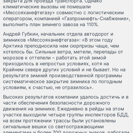
закрыта для проезда транспорта. Однако
климатические вызовы не помешали
«Мессояханефтегазу» совместно с логистическим
оператором, компанией «Газпромнефть-Снабжение»,
выполнить план зимнего завоза на 110%.
Андрей Губкин, начальник отдела автодорог и
зимников «Мессояханефтегаза»: «В этом году
Арктика преподносила нам сюрпризы чаще, чем
хотелось бы. Сильные ветра, метели, перепады от
морозов к оттепели – работать этой зимой
приходилось в непростых условиях, хотя на
Крайнем севере других условий и не бывает. Но на
результате зимней производственной программы
систематическое закрытие зимника по погодным
условиям, к счастью, не отразилось».
Высоких результатов компании удалось достичь и в
части обеспечения безопасности дорожного
движения на зимнике. Ежедневно в рейды на этом
участке выходили четыре группы инспекторов БДД,
на всем протяжении трассы были установлены
сигнальные вешки со светоотражающими
элементами и более 700 дорожных знаков, работали