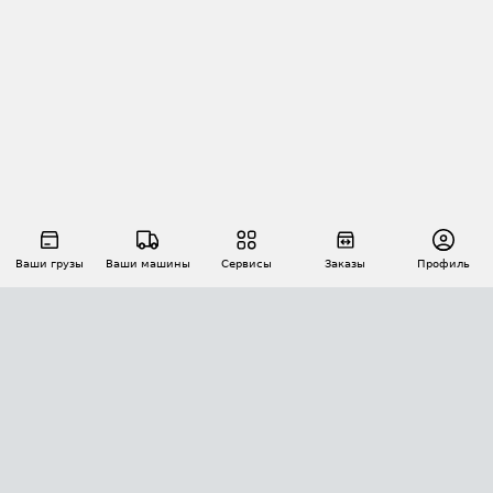
Ваши грузы
Ваши машины
Сервисы
Заказы
Профиль
АВТОМАТИЗАЦИЯ ПЕРЕВОЗОК
Площадки
Заказы
Торги
Тендеры
АТИ-Доки
GPS-мониторинг
АТИ Мессенджер
Цепочки грузов
API ATI.SU