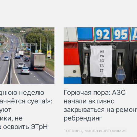
Горючая пора: АЗС
еднюю неделю
начали активно
ачнётся суета!»:
закрываться на ремон
куют
ребрендинг
ики, не
 освоить ЭТрН
Топливо, масла и автохимия