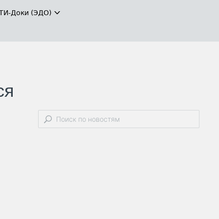
ТИ-Доки (ЭДО)
ся