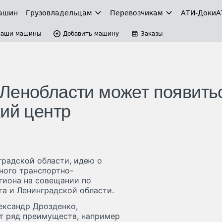
ашин
Грузовладельцам
Перевозчикам
АТИ-Доки
А
Ваши машины
Добавить машину
Заказы
Ленобласти может появить
кий центр
градской области, идею о
ного транспортно-
егиона на совещании по
а и Ленинградской области.
ександр Дрозденко,
т ряд преимуществ, например