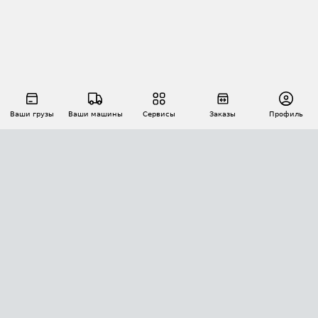
Ваши грузы
Ваши машины
Сервисы
Заказы
Профиль
АВТОМАТИЗАЦИЯ ПЕРЕВОЗОК
Площадки
Заказы
Торги
Тендеры
АТИ-Доки
GPS-мониторинг
АТИ Мессенджер
Цепочки грузов
API ATI.SU
ПОЛЕЗНОЕ
Расчет расстояний
БЕЗОПАСНОСТЬ