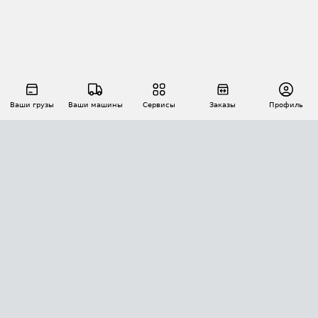
Ваши грузы
Ваши машины
Сервисы
Заказы
Профиль
АВТОМАТИЗАЦИЯ ПЕРЕВОЗОК
Площадки
Заказы
Торги
Тендеры
АТИ-Доки
GPS-мониторинг
АТИ Мессенджер
Цепочки грузов
API ATI.SU
ПОЛЕЗНОЕ
Расчет расстояний
БЕЗОПАСНОСТЬ
Академия ATI.SU