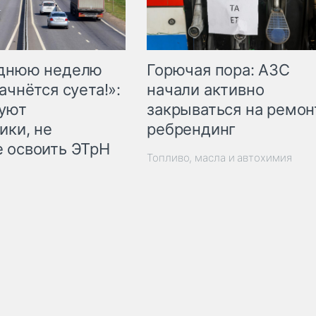
Горючая пора: АЗС
еднюю неделю
начали активно
ачнётся суета!»:
закрываться на ремон
куют
ребрендинг
ики, не
 освоить ЭТрН
Топливо, масла и автохимия