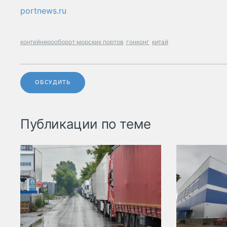
portnews.ru
контейнерооборот морских портов
гонконг
китай
ОБСУДИТЬ
Публикации по теме