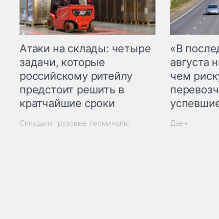
Атаки на склады: четыре
«В посл
задачи, которые
августа н
российскому ритейлу
чем рис
предстоит решить в
перевозч
кратчайшие сроки
успевшие
Склады и грузовые терминалы
Дзен