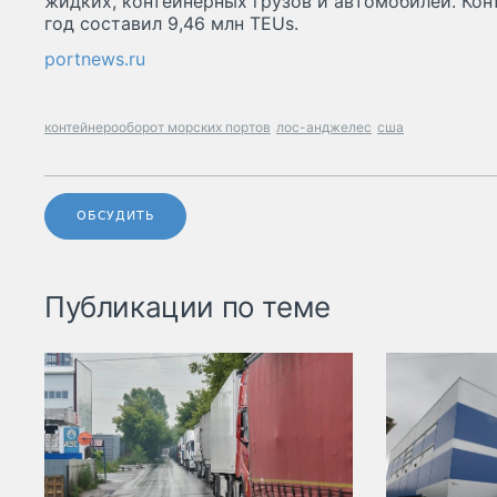
жидких, контейнерных грузов и автомобилей. Кон
год составил 9,46 млн TEUs.
portnews.ru
контейнерооборот морских портов
лос-анджелес
сша
ОБСУДИТЬ
Публикации по теме