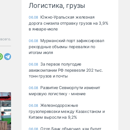
Логистика, грузы
Южно-Уральская железная
06.08
дорога снизила отправку грузов на 3,9%
в январе-июле
 всего.
Мурманский порт зафиксировал
06.08
рекордные объемы перевалки по
итогам июля
За первое полугодие
06.08
авиакомпании РФ перевезли 202 тыс.
тонн грузов и почты
Развитие Севморпути изменит
06.08
мировую логистику - мнение
Железнодорожные
06.08
грузоперевозки между Казахстаном и
Китаем выросли на 9,2%
Ozon Банк объяснил, как будет
06.08