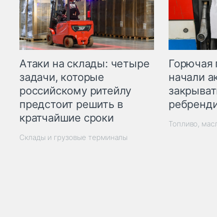
Горючая 
Атаки на склады: четыре
начали а
задачи, которые
закрыват
российскому ритейлу
ребренд
предстоит решить в
кратчайшие сроки
Топливо, мас
Склады и грузовые терминалы