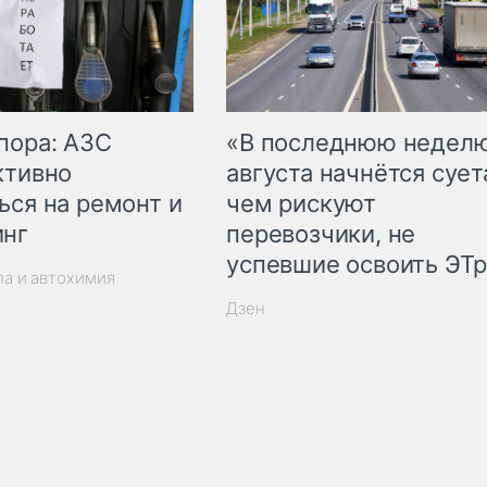
пора: АЗС
«В последнюю недел
ктивно
августа начнётся суета
ься на ремонт и
чем рискуют
инг
перевозчики, не
успевшие освоить ЭТ
ла и автохимия
Дзен