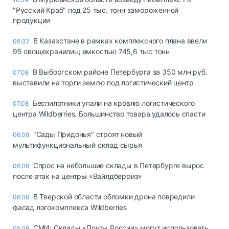
"Русский Краб" под 25 тыс. тонн замороженной
продукции
В Казахстане в рамках комплексного плана ввели
06:32
95 овощехранилищ емкостью 745,6 тыс тонн
В Выборгском районе Петербурга за 350 млн руб.
07.08
выставили на торги землю под логистический центр
Беспилотники упали на кровлю логистического
07.08
центра Wildberries. Большинство товара удалось спасти
"Сады Придонья" строят новый
06.08
мультифункциональный склад сырья
Спрос на небольшие склады в Петербурге вырос
06.08
после атак на центры «Вайлдберриз»
В Тверской области обломки дрона повредили
06.08
фасад логокомплекса Wildberries
СМИ: Склады «Почты России» могут использовать
05.08