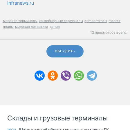
infranews.ru
морские терминалы
контейнерные терминалы
apm terminals
maersk
планы
мировая логистика
дания
12 просмотров всего.
ОБСУДИТЬ
Склады и грузовые терминалы
В Мурманской области возведут комплекс ГК
16:34