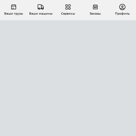
Ваши грузы
Ваши машины
Сервисы
Заказы
Профиль
АВТОМАТИЗАЦИЯ ПЕРЕВОЗОК
Площадки
Заказы
Торги
Тендеры
АТИ-Доки
GPS-мониторинг
АТИ Мессенджер
Цепочки грузов
API ATI.SU
ПОЛЕЗНОЕ
Расчет расстояний
БЕЗОПАСНОСТЬ
Академия ATI.SU
ATI.SU о безопасности
Звезды ATI.SU на вашем сайте
КОНТАКТЫ И ТАРИФЫ
Памятка по проверке контрагентов
Индекс ATI.SU FTL РФ
О системе ATI.SU
Светофор+
Средние ставки
ИНФОРМАЦИЯ
Контактная информация
Страхование