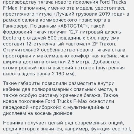
производству тягача нового поколения Ford Trucks
F-Max. Напомним, именно эта модель удостоилась
престижного титула «Лучший грузовик 2019 года» в
рамках салона коммерческого транспорта в
Ганновере. По данным «АВТОСТАТ», такой
фордовский тягач получит 12,7-литровый дизель
Ecotorq с отдачей 500 лошадиных сил, пару ему
составит 12-ступенчатый «автомат» ZF Traxon.
Отличительной особенностью нового тягача стала
просторная и максимально комфортная кабина, чья
ширина достигла отметки 2,5 метра. Добавьте к
этому ровный пол и высокий потолок (внутренняя
высота здесь равна 2 160 мм).
Такие габариты позволили разместить внутри
кабины два полноразмерных спальных места, а
также особую систему хранения багажа. Также
новое поколение Ford Trucks F-Max оснастили
передовой «приборкой» с мультимедийным
дисплеем на восемь дюймов.
Новинка получает целый ряд современных опций,
среди которых значится, например, функция eco-roll,