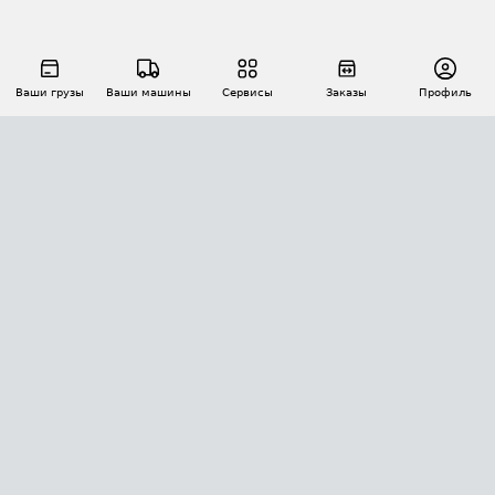
Ваши грузы
Ваши машины
Сервисы
Заказы
Профиль
АВТОМАТИЗАЦИЯ ПЕРЕВОЗОК
Площадки
Заказы
Торги
Тендеры
АТИ-Доки
GPS-мониторинг
АТИ Мессенджер
Цепочки грузов
API ATI.SU
ПОЛЕЗНОЕ
Расчет расстояний
БЕЗОПАСНОСТЬ
Академия ATI.SU
ATI.SU о безопасности
Звезды ATI.SU на вашем сайте
КОНТАКТЫ И ТАРИФЫ
Памятка по проверке контрагентов
Индекс ATI.SU FTL РФ
О системе ATI.SU