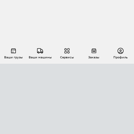
Ваши грузы
Ваши машины
Сервисы
Заказы
Профиль
АВТОМАТИЗАЦИЯ ПЕРЕВОЗОК
Площадки
Заказы
Торги
Тендеры
АТИ-Доки
GPS-мониторинг
АТИ Мессенджер
Цепочки грузов
API ATI.SU
ПОЛЕЗНОЕ