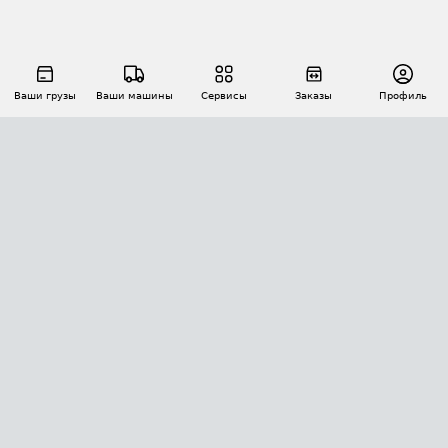
Ваши грузы
Ваши машины
Сервисы
Заказы
Профиль
АВТОМАТИЗАЦИЯ ПЕРЕВОЗОК
Площадки
Заказы
Торги
Тендеры
АТИ-Доки
GPS-мониторинг
АТИ Мессенджер
Цепочки грузов
API ATI.SU
ПОЛЕЗНОЕ
Расчет расстояний
БЕЗОПАСНОСТЬ
Академия ATI.SU
ATI.SU о безопасности
Звезды ATI.SU на вашем сайте
КОНТАКТЫ И ТАРИФЫ
Памятка по проверке контрагентов
Индекс ATI.SU FTL РФ