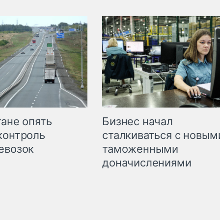
Бизнес начал
тане опять
сталкиваться с новым
контроль
таможенными
евозок
доначислениями