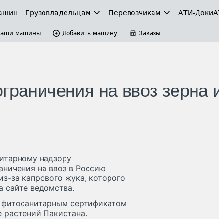
ашин
Грузовладельцам
Перевозчикам
АТИ-Доки
А
Ваши машины
Добавить машину
Заказы
граничения на ввоз зерна 
нитарному надзору
аничения на ввоз в Россию
из-за капрового жука, которого
а сайте ведомства.
ь фитосанитарным сертификатом
е растений Пакистана.