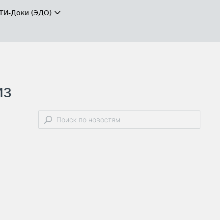
ТИ-Доки (ЭДО)
из