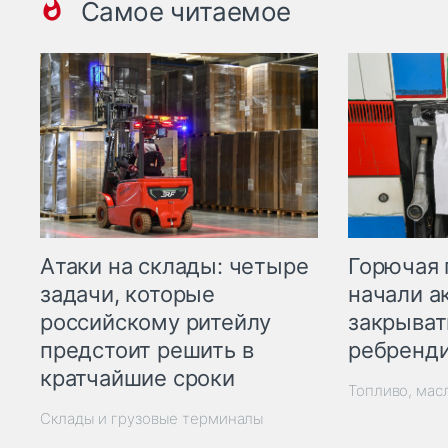
Самое читаемое
Горючая 
Атаки на склады: четыре
начали а
задачи, которые
закрыват
российскому ритейлу
ребренд
предстоит решить в
кратчайшие сроки
Топливо, мас
Склады и грузовые терминалы