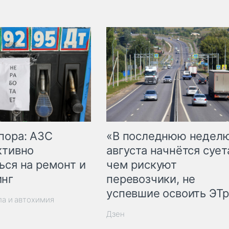
пора: АЗС
«В последнюю недел
ктивно
августа начнётся суета
ься на ремонт и
чем рискуют
инг
перевозчики, не
успевшие освоить ЭТ
ла и автохимия
Дзен