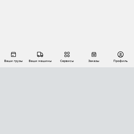
Ваши грузы
Ваши машины
Сервисы
Заказы
Профиль
АВТОМАТИЗАЦИЯ ПЕРЕВОЗОК
Площадки
Заказы
Торги
Тендеры
АТИ-Доки
GPS-мониторинг
АТИ Мессенджер
Цепочки грузов
API ATI.SU
ПОЛЕЗНОЕ