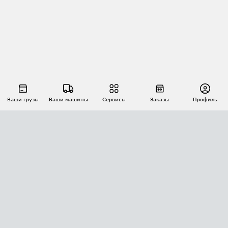
Ваши грузы
Ваши машины
Сервисы
Заказы
Профиль
АВТОМАТИЗАЦИЯ ПЕРЕВОЗОК
Площадки
Заказы
Торги
Тендеры
АТИ-Доки
GPS-мониторинг
АТИ Мессенджер
Цепочки грузов
API ATI.SU
ПОЛЕЗНОЕ