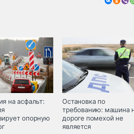
Остановка по
я на асфальт:
требованию: машина 
ия
дороге помехой не
зирует опорную
является
ог