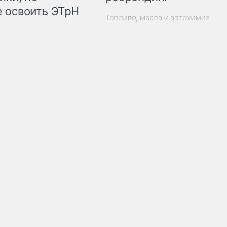
 освоить ЭТрН
Топливо, масла и автохимия