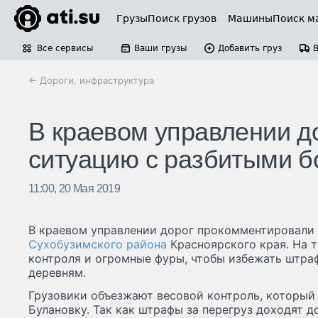
Грузы
Поиск грузов
Машины
Поиск м
Все сервисы
Ваши грузы
Добавить груз
← Дороги, инфраструктура
В краевом управлении д
ситуацию с разбитыми б
11:00, 20 Мая 2019
В краевом управлении дорог прокомментировали
Сухобузимского района
Красноярского края. На т
контроля и огромные фуры, чтобы избежать штра
деревням.
Грузовики объезжают весовой контроль, который 
Булановку. Так как штрафы за перегруз доходят до