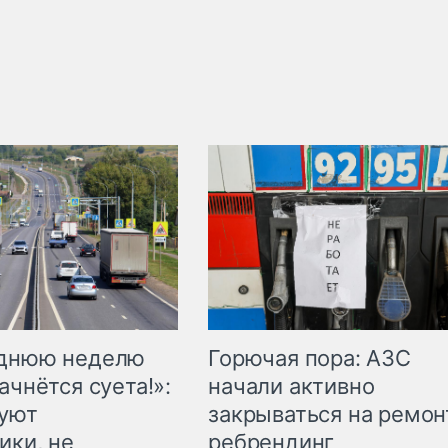
Горючая пора: АЗС
еднюю неделю
начали активно
ачнётся суета!»:
закрываться на ремон
куют
ребрендинг
ики, не