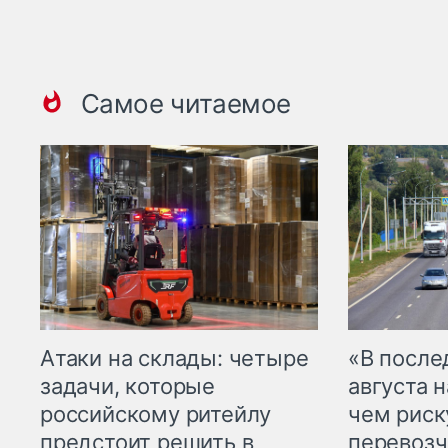
Самое читаемое
Атаки на склады: четыре
«В посл
задачи, которые
августа н
российскому ритейлу
чем рис
предстоит решить в
перевозч