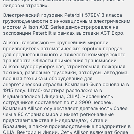
лидером отрасли».
Электрический грузовик Peterbilt 579EV 8 класса
грузоподъемности с инновационным электрическим
мостом Allison AXE Series демонстрировался на
экспозиции Peterbilt в рамках выставки ACT Expo.
Allison Transmission — крупнейший мировой
производитель автоматических коробок передач
для среднетоннажного и тяжелого коммерческого
транспорта. Области применения трансмиссий
Allison: мусороуборочная, строительная, пожарная
техника, развозные грузовики, автобусы, автодома,
военная техника и оборудование для
энергетической отрасли. Компания была основана в
1915 году. Штаб-квартира расположена в
Индианаполисе (Индиана, США). Численность
сотрудников составляет почти 2900 человек.
Компания Allison осуществляет деятельность более
чем в 80 странах мира и имеет региональные
представительства в Нидерландах, Китае и
Бразилии, а также производственные предприятия в
США, Венгрии и Индии. Сеть Allison включает более