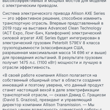
высокоэффективных и мощных мостов для моделей
с электрическим приводом.
Система электрического привода Allison AXE Series
— это эффективное решение, способное изменить
транспортную отрасль. Впервые представленный в
2019 году на выставке Advanced Clean Technology
(ACT Expo, Лонг-Бич, Калифорния) электрический
силовой агрегат AXE Series будет интегрирован в
электрический грузовик Peterbilt 579EV 8 класса
грузоподъемности (классификация США,
разрешенная максимальная масса 14 696 кг и выше)
для проведения испытаний. В результате грузовик
получит 1475 л.с. (1100 кВт) мощности и лучшую в
отрасли эффективность.
«В своей работе компания Allison полагается на
собственный обширный опыт в области создания
инноваций и поэтому уверена, что данный продукт
станет настоящей вехой в деле электрификации
транспортной отрасли, — сказал Дэвид С. Грациози
(David S. Graziosi), президент и управляющий
директор компании Allison Transmission. — Мы
высоко ценим возможность совместной работы с