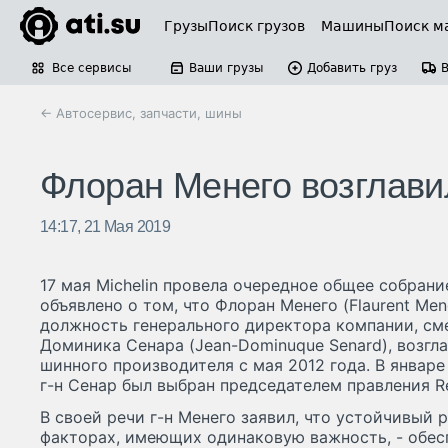
Грузы
Поиск грузов
Машины
Поиск м
Все сервисы
Ваши грузы
Добавить груз
← Автосервис, запчасти, шины
Флоран Менего возглавил
14:17, 21 Мая 2019
17 мая Michelin провела очередное общее собран
объявлено о том, что Флоран Менего (Flaurent Me
должность генерального директора компании, см
Доминика Сенара (Jean-Dominuque Senard), возгл
шинного производителя с мая 2012 года. В январе
г-н Сенар был выбран председателем правления Re
В своей речи г-н Менего заявил, что устойчивый р
факторах, имеющих одинаковую важность, - обес