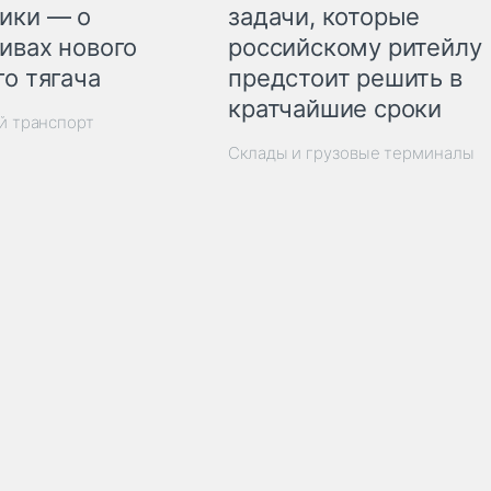
ики — о
задачи, которые
ивах нового
российскому ритейлу
го тягача
предстоит решить в
кратчайшие сроки
й транспорт
Склады и грузовые терминалы