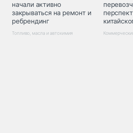
начали активно
перевозч
закрываться на ремонт и
перспект
ребрендинг
китайско
Топливо, масла и автохимия
Коммерчески