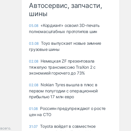
Автосервис, запчасти,
шины
«Кордиант» освоил 3D-печать
05.08
полномасштабных прототипов шин
Toyo выпускает новые зимние
03.08
грузовые шины
Немецкая ZF презентовала
02.08
тяжелую трансмиссию TraXon 2 с
экономией горючего до 73%
Nokian Tyres вышла в плюс в
02.08
первом полугодии с операционной
прибылью 17 млн евро
Россиян предупреждают о росте
01.08
цен на СТО
Toyota войдет в совместное
31.07
 всего.