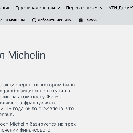
ашин
Грузовладельцам
Перевозчикам
АТИ-Доки
А
Ваши машины
Добавить машину
Заказы
 Michelin
ие акционеров, на котором было
negaux) официально вступил в
енив на этом посту Жан-
авлявшего французского
 2019 года было объявлено, что
nault.
ост Michelin базируется на трех
печении финансового