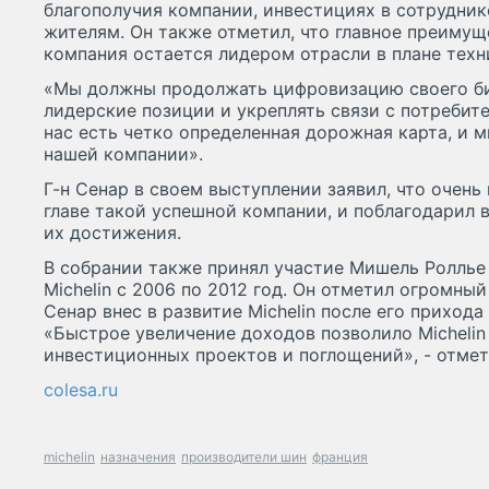
благополучия компании, инвестициях в сотрудник
жителям. Он также отметил, что главное преимуще
компания остается лидером отрасли в плане техн
«Мы должны продолжать цифровизацию своего би
лидерские позиции и укреплять связи с потребител
нас есть четко определенная дорожная карта, и 
нашей компании».
Г-н Сенар в своем выступлении заявил, что очень 
главе такой успешной компании, и поблагодарил в
их достижения.
В собрании также принял участие Мишель Роллье (M
Michelin с 2006 по 2012 год. Он отметил огромн
Сенар внес в развитие Michelin после его прихода
«Быстрое увеличение доходов позволило Micheli
инвестиционных проектов и поглощений», - отмет
colesa.ru
michelin
назначения
производители шин
франция