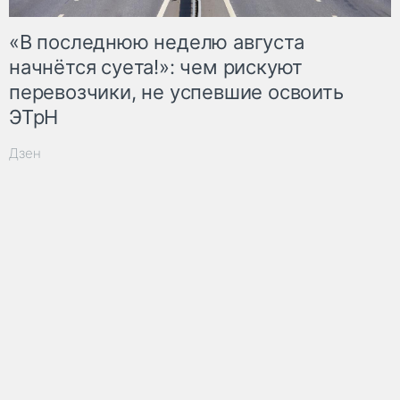
«В последнюю неделю августа
начнётся суета!»: чем рискуют
перевозчики, не успевшие освоить
ЭТрН
Дзен