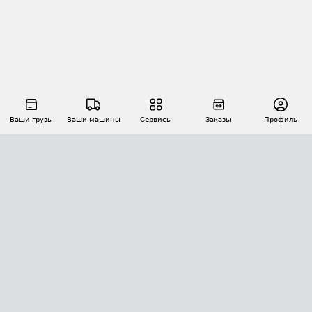
Ваши грузы
Ваши машины
Сервисы
Заказы
Профиль
АВТОМАТИЗАЦИЯ ПЕРЕВОЗОК
Площадки
Заказы
Торги
Тендеры
АТИ-Доки
GPS-мониторинг
АТИ Мессенджер
Цепочки грузов
API ATI.SU
ПОЛЕЗНОЕ
Расчет расстояний