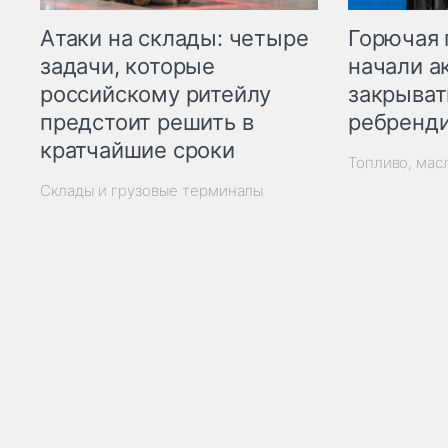
Горючая 
Атаки на склады: четыре
начали а
задачи, которые
закрыват
российскому ритейлу
ребренд
предстоит решить в
кратчайшие сроки
Топливо, мас
Склады и грузовые терминалы