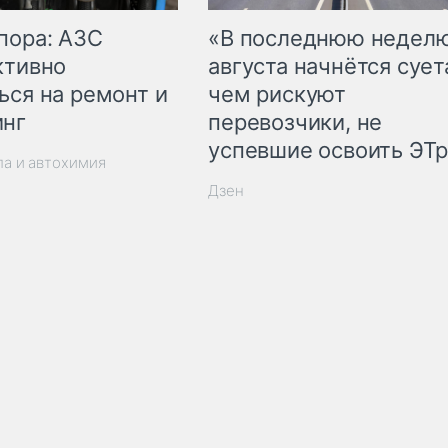
пора: АЗС
«В последнюю недел
ктивно
августа начнётся суета
ься на ремонт и
чем рискуют
инг
перевозчики, не
успевшие освоить ЭТ
ла и автохимия
Дзен