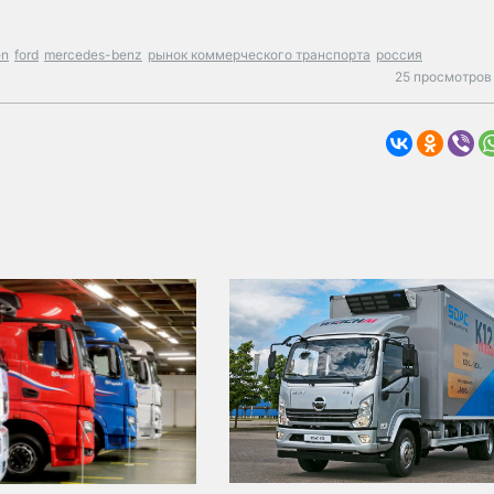
en
ford
mercedes-benz
рынок коммерческого транспорта
россия
25 просмотров 