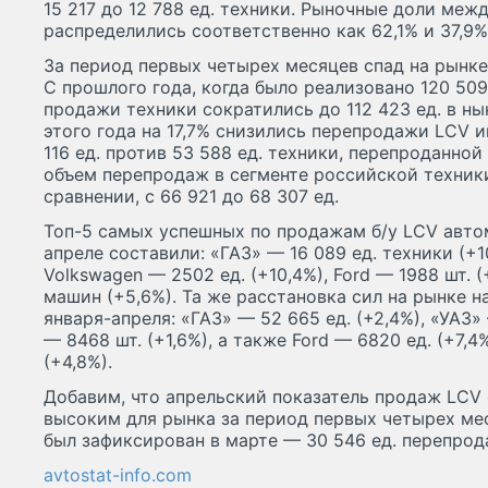
15 217 до 12 788 ед. техники. Рыночные доли меж
распределились соответственно как 62,1% и 37,9%
За период первых четырех месяцев спад на рынке 
С прошлого года, когда было реализовано 120 509
продажи техники сократились до 112 423 ед. в ны
этого года на 17,7% снизились перепродажи LCV 
116 ед. против 53 588 ед. техники, перепроданной
объем перепродаж в сегменте российской техник
сравнении, с 66 921 до 68 307 ед.
Топ-5 самых успешных по продажам б/у LCV авт
апреле составили: «ГАЗ» — 16 089 ед. техники (+10
Volkswagen — 2502 ед. (+10,4%), Ford — 1988 шт. 
машин (+5,6%). Та же расстановка сил на рынке н
января-апреля: «ГАЗ» — 52 665 ед. (+2,4%), «УАЗ» 
— 8468 шт. (+1,6%), а также Ford — 6820 ед. (+7,4
(+4,8%).
Добавим, что апрельский показатель продаж LCV 
высоким для рынка за период первых четырех м
был зафиксирован в марте — 30 546 ед. перепро
avtostat-info.com