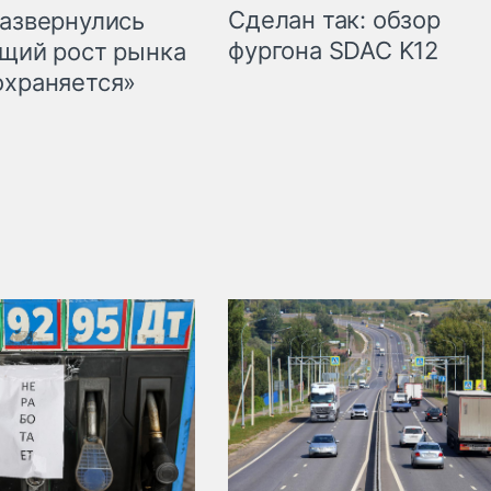
Сделан так: обзор
развернулись
фургона SDAC K12
бщий рост рынка
охраняется»