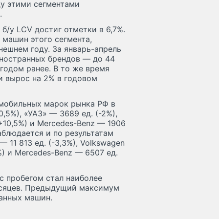
ду этими сегментами
.
б/у LCV достиг отметки в 6,7%.
 машин этого сегмента,
нешнем году. За январь-апрель
иностранных брендов — до 44
 годом ранее. В то же время
и вырос на 2% в годовом
омобильных марок рынка РФ в
,5%), «УАЗ» — 3689 ед. (-2%),
(+10,5%) и Mercedes-Benz — 1906
аблюдается и по результатам
— 11 813 ед. (-3,3%), Volkswagen
%) и Mercedes-Benz — 6507 ед.
с пробегом стал наиболее
есяцев. Предыдущий максимум
данных машин.