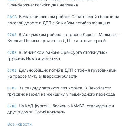
Оренбуржье: погибли два человека
В Екатериновском районе Саратовской области на
08:08
полевой дороге в ДТП с КамАЗом погибла женщина
В Уржумском районе на трассе Киров – Малмыж –
07.08
Вятские Поляны произошло ДТП с автоцистерной
В Ленинском районе Оренбурга столкнулись
07.08
грузовик Howo и мотоцикл
Дальнобойщик погиб в ДТП с тремя грузовиками
07.08
на трассе М-10 в Тверской области
За секунду затянуло под колёса. В Ленобласти
07.08
грузовик наехал на женщину у пешеходного перехода
На КАД фургоны бились о КАМАЗ, ограждение и
07.08
друг о друга. Погиб водитель
Все новости