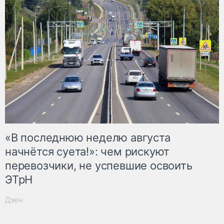
«В последнюю неделю августа
начнётся суета!»: чем рискуют
перевозчики, не успевшие освоить
ЭТрН
Дзен