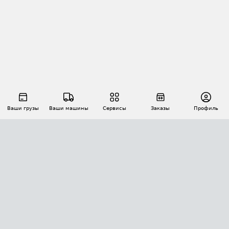
Ваши грузы
Ваши машины
Сервисы
Заказы
Профиль
АВТОМАТИЗАЦИЯ ПЕРЕВОЗОК
Площадки
Заказы
Торги
Тендеры
АТИ-Доки
GPS-мониторинг
АТИ Мессенджер
Цепочки грузов
API ATI.SU
ПОЛЕЗНОЕ