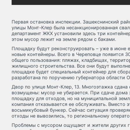
Первая остановка инспекции. Зашекснинский рай
улицы Монт-Клер была несанкционированная свал
департамент ЖКХ установили здесь три контейнера
этом мусор лежит на земле рядом с баками.
Площадку будут реконструировать – уже в июне е
новые контейнеры. Всего в Череповце появится 30
общего пользования: пляжах, кладбищах, террит
жилищного строительства. Все они будут выполне
площадке будет специальный контейнер для сбор
разработана по поручению губернатора области О
Двор по улице Монт-Клер, 13. Многоэтажка сдана
возмущены: мусор не убирается. При сдаче дома
площадку для отходов, но на муниципальной зем
компания отказывается ее обслуживать. Вместо 
восьмикубовый бункер. Сейчас ситуация проверяе
отходы не вывозились, то региональному операто
Проблемы с мусором ощущают и жители других г