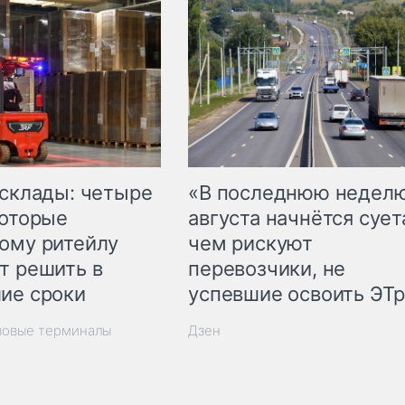
 склады: четыре
«В последнюю недел
которые
августа начнётся суета
ому ритейлу
чем рискуют
т решить в
перевозчики, не
ие сроки
успевшие освоить ЭТ
зовые терминалы
Дзен