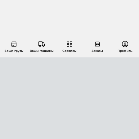
Ваши грузы
Ваши машины
Сервисы
Заказы
Профиль
АВТОМАТИЗАЦИЯ ПЕРЕВОЗОК
Площадки
Заказы
Торги
Тендеры
АТИ-Доки
GPS-мониторинг
АТИ Мессенджер
Цепочки грузов
API ATI.SU
ПОЛЕЗНОЕ
Расчет расстояний
БЕЗОПАСНОСТЬ