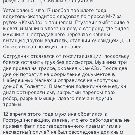
результате ДТП, связаны со службой.
Установлено, что 17 ноября прошлого года
водитель-экспедитор следовал по трассе М-7 за
рулем «КамАЗа» с прицепом. Грузовик выбросило в
кювет, и машина упала на левую сторону, где сидел
мужчина. Пострадавшего через люк кабины
вытащил другой водитель, ставший очевидцем ДТП.
Он же вызвал полицию и врачей.
Сотрудник отказался от госпитализации, поскольку
боялся оставить груз без присмотра. Мужчина три
дня провел на трассе, охраняя «КамАЗ». После два
дня он потратил на оформление документов в
Набережных Челнах и отправился на «попутке»
домой в Тольятти. В местной поликлинике медики
диагностировали ему закрытый перелом трёх
рёбер, разрыв мышцы левого плеча и другие
травмы.
12 апреля этого года мужчина обратился в
Гострудинспекцию, заявив, что его работодатель не
признал факт производственного травматизма и
несчастный случай не был расследован должным