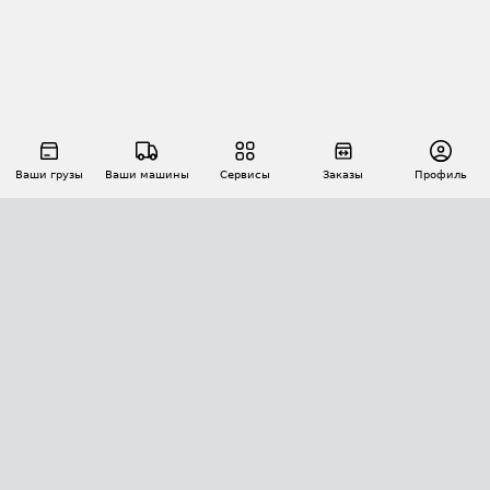
Ваши грузы
Ваши машины
Сервисы
Заказы
Профиль
АВТОМАТИЗАЦИЯ ПЕРЕВОЗОК
Площадки
Заказы
Торги
Тендеры
АТИ-Доки
GPS-мониторинг
АТИ Мессенджер
Цепочки грузов
API ATI.SU
ПОЛЕЗНОЕ
Расчет расстояний
БЕЗОПАСНОСТЬ