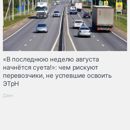
«В последнюю неделю августа
начнётся суета!»: чем рискуют
перевозчики, не успевшие освоить
ЭТрН
Дзен