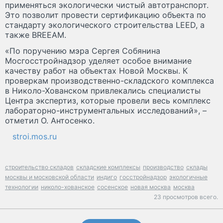
применяться экологически чистый автотранспорт.
Это позволит провести сертификацию объекта по
стандарту экологического строительства LEED, а
также BREEAM.
«По поручению мэра Сергея Собянина
Мосгосстройнадзор уделяет особое внимание
качеству работ на объектах Новой Москвы. К
проверкам производственно-складского комплекса
в Николо-Хованском привлекались специалисты
Центра экспертиз, которые провели весь комплекс
лабораторно-инструментальных исследований», –
отметил О. Антосенко.
stroi.mos.ru
строительство складов
складские комплексы
производство
склады
москвы и московской области
индиго
госстройнадзор
экологичные
технологии
николо-хованское
сосенское
новая москва
москва
23 просмотров всего.