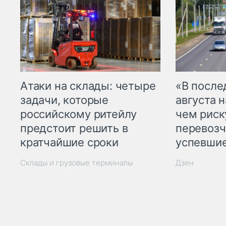
Атаки на склады: четыре
«В посл
задачи, которые
августа н
российскому ритейлу
чем рис
предстоит решить в
перевозч
кратчайшие сроки
успевшие
Склады и грузовые терминалы
Дзен