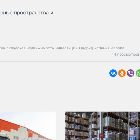
исные пространства и
ima
складская недвижимость
инвестиции
мадрид
испания
европа
14 просмотров 