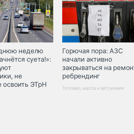
Горючая пора: АЗС
еднюю неделю
начали активно
ачнётся суета!»:
закрываться на ремон
куют
ребрендинг
ики, не
 освоить ЭТрН
Топливо, масла и автохимия