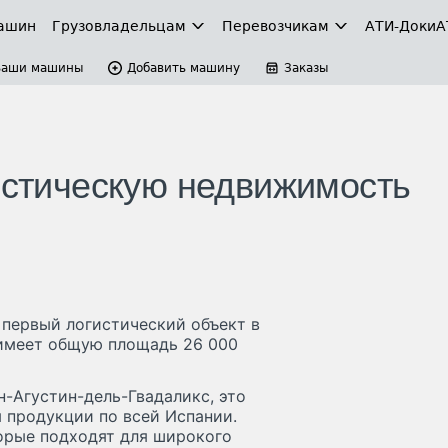
ашин
Грузовладельцам
Перевозчикам
АТИ-Доки
А
Ваши машины
Добавить машину
Заказы
гистическую недвижимость
й первый логистический объект в
 имеет общую площадь 26 000
-Агустин-дель-Гвадаликс, это
 продукции по всей Испании.
орые подходят для широкого