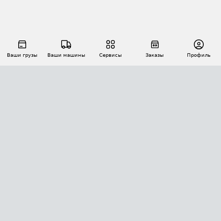
Ваши грузы
Ваши машины
Сервисы
Заказы
Профиль
АВТОМАТИЗАЦИЯ ПЕРЕВОЗОК
Площадки
Заказы
Торги
Тендеры
АТИ-Доки
GPS-мониторинг
АТИ Мессенджер
Цепочки грузов
API ATI.SU
ПОЛЕЗНОЕ
Расчет расстояний
БЕЗОПАСНОСТЬ
Академия ATI.SU
ATI.SU о безопасности
Звезды ATI.SU на вашем сайте
КОНТАКТЫ И ТАРИФЫ