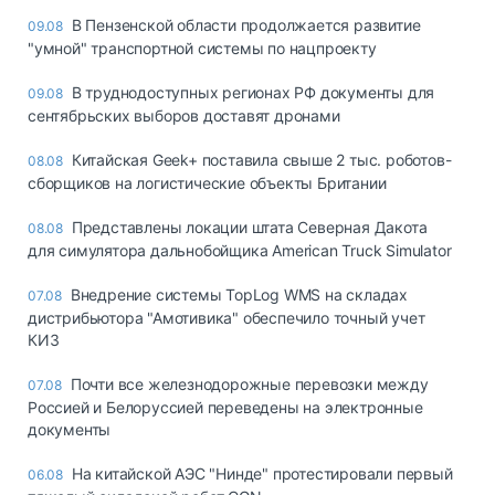
В Пензенской области продолжается развитие
09.08
"умной" транспортной системы по нацпроекту
В труднодоступных регионах РФ документы для
09.08
сентябрьских выборов доставят дронами
Китайская Geek+ поставила свыше 2 тыс. роботов-
08.08
сборщиков на логистические объекты Британии
Представлены локации штата Северная Дакота
08.08
для симулятора дальнобойщика American Truck Simulator
Внедрение системы TopLog WMS на складах
07.08
дистрибьютора "Амотивика" обеспечило точный учет
КИЗ
Почти все железнодорожные перевозки между
07.08
Россией и Белоруссией переведены на электронные
документы
На китайской АЭС "Нинде" протестировали первый
06.08