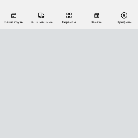
Ваши грузы
Ваши машины
Сервисы
Заказы
Профиль
АВТОМАТИЗАЦИЯ ПЕРЕВОЗОК
Площадки
Заказы
Торги
Тендеры
АТИ-Доки
GPS-мониторинг
АТИ Мессенджер
Цепочки грузов
API ATI.SU
ПОЛЕЗНОЕ
Расчет расстояний
БЕЗОПАСНОСТЬ
Академия ATI.SU
ATI.SU о безопасности
Звезды ATI.SU на вашем сайте
КОНТАКТЫ И ТАРИФЫ
Памятка по проверке контрагентов
Индекс ATI.SU FTL РФ
О системе ATI.SU
Светофор+