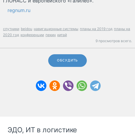
ГЛОНАСС и европейского «Галилео».
regnum.ru
спутники
beidou
навигационные системы
планы на 2019 год
планы на
2020 год
конференции
пекин
китай
9 просмотров всего.
ОБСУДИТЬ
ЭДО, ИТ в логистике