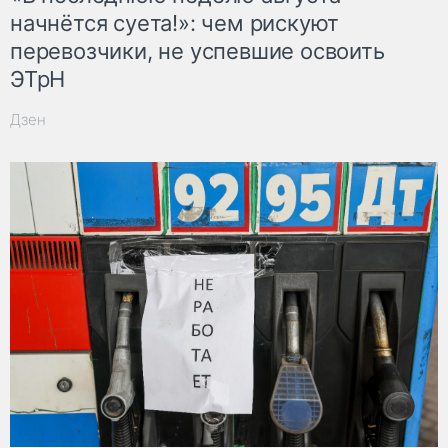
начнётся суета!»: чем рискуют
перевозчики, не успевшие освоить
ЭТрН
Дзен