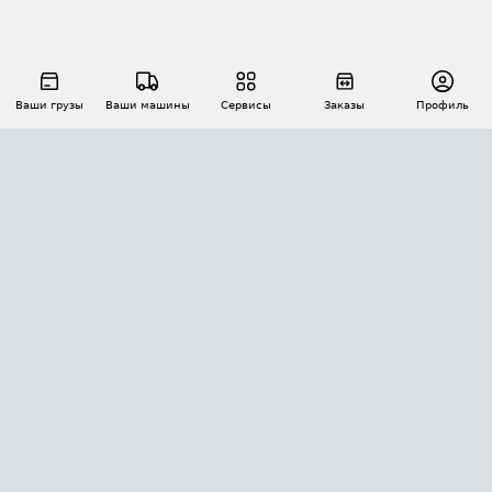
Ваши грузы
Ваши машины
Сервисы
Заказы
Профиль
АВТОМАТИЗАЦИЯ ПЕРЕВОЗОК
Площадки
Заказы
Торги
Тендеры
АТИ-Доки
GPS-мониторинг
АТИ Мессенджер
Цепочки грузов
API ATI.SU
ПОЛЕЗНОЕ
Расчет расстояний
БЕЗОПАСНОСТЬ
Академия ATI.SU
ATI.SU о безопасности
Звезды ATI.SU на вашем сайте
КОНТАКТЫ И ТАРИФЫ
Памятка по проверке контрагентов
Индекс ATI.SU FTL РФ