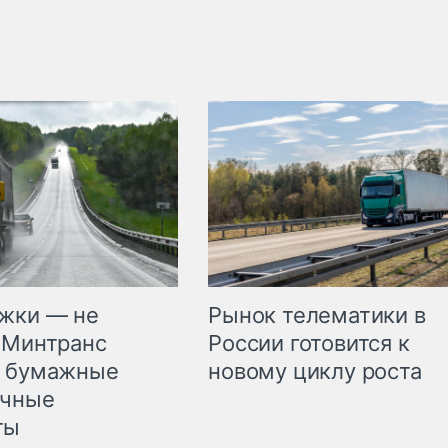
жки — не
Рынок телематики в
 Минтранс
России готовится к
л бумажные
новому циклу роста
очные
ты