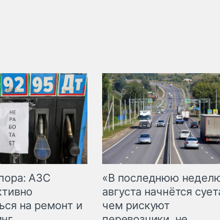
пора: АЗС
«В последнюю недел
ктивно
августа начнётся суета
ься на ремонт и
чем рискуют
инг
перевозчики, не