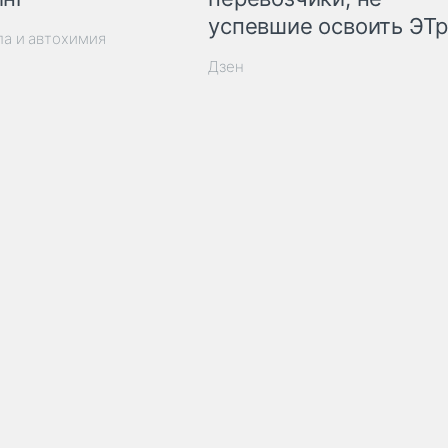
успевшие освоить ЭТ
ла и автохимия
Дзен