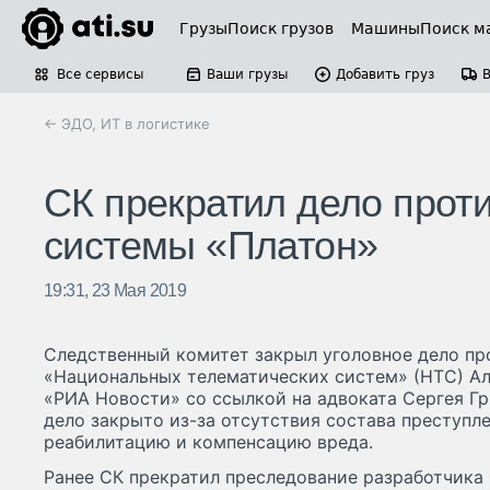
Грузы
Поиск грузов
Машины
Поиск м
Все сервисы
Ваши грузы
Добавить груз
← ЭДО, ИТ в логистике
СК прекратил дело проти
системы «Платон»
19:31, 23 Мая 2019
Следственный комитет закрыл уголовное дело пр
«Национальных телематических систем» (НТС) А
«РИА Новости» со ссылкой на адвоката Сергея Гр
дело закрыто из-за отсутствия состава преступл
реабилитацию и компенсацию вреда.
Ранее СК прекратил преследование разработчика 