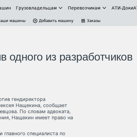
ашин
Грузовладельцам
Перевозчикам
АТИ-Доки
А
Ваши машины
Добавить машину
Заказы
в одного из разработчиков
отив гендиректора
лексея Нащекина, сообщает
евцова. По словам адвоката,
ения, Нащекин имеет право на
и главного специалиста по