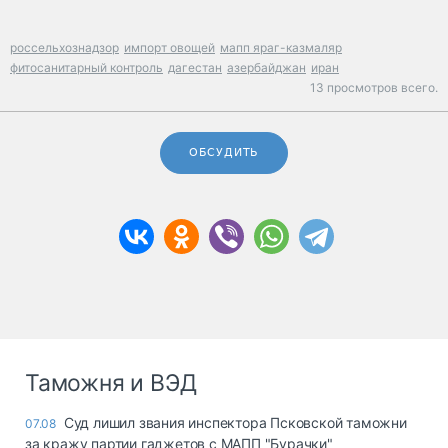
россельхознадзор
импорт овощей
мапп яраг-казмаляр
фитосанитарный контроль
дагестан
азербайджан
иран
13 просмотров всего.
ОБСУДИТЬ
Таможня и ВЭД
Суд лишил звания инспектора Псковской таможни
07.08
за кражу партии гаджетов с МАПП "Бурачки"