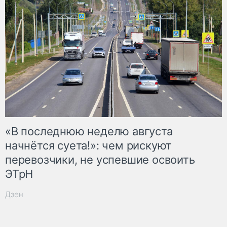
«В последнюю неделю августа
начнётся суета!»: чем рискуют
перевозчики, не успевшие освоить
ЭТрН
Дзен