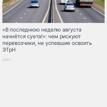
«В последнюю неделю августа
начнётся суета!»: чем рискуют
перевозчики, не успевшие освоить
ЭТрН
Дзен