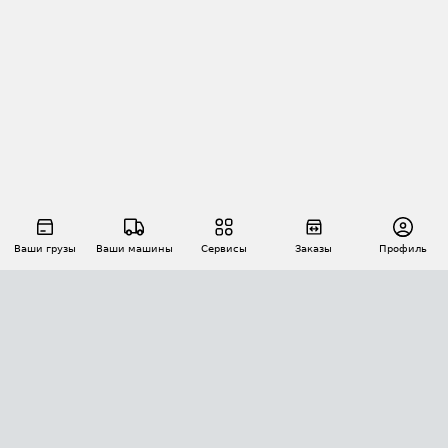
Ваши грузы
Ваши машины
Сервисы
Заказы
Профиль
АВТОМАТИЗАЦИЯ ПЕРЕВОЗОК
Площадки
Заказы
Торги
Тендеры
АТИ-Доки
GPS-мониторинг
АТИ Мессенджер
Цепочки грузов
API ATI.SU