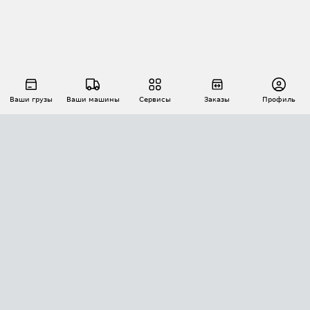
Ваши грузы
Ваши машины
Сервисы
Заказы
Профиль
АВТОМАТИЗАЦИЯ ПЕРЕВОЗОК
Площадки
Заказы
Торги
Тендеры
АТИ-Доки
GPS-мониторинг
АТИ Мессенджер
Цепочки грузов
API ATI.SU
ПОЛЕЗНОЕ
Расчет расстояний
БЕЗОПАСНОСТЬ
Академия ATI.SU