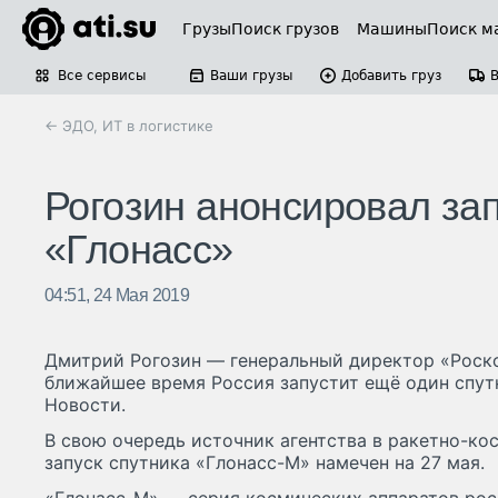
Грузы
Поиск грузов
Машины
Поиск м
Все сервисы
Ваши грузы
Добавить груз
← ЭДО, ИТ в логистике
Рогозин анонсировал зап
«Глонасс»
04:51, 24 Мая 2019
Дмитрий Рогозин — генеральный директор «Роско
ближайшее время Россия запустит ещё один спут
Новости.
В свою очередь источник агентства в ракетно-ко
запуск спутника «Глонасс-М» намечен на 27 мая.