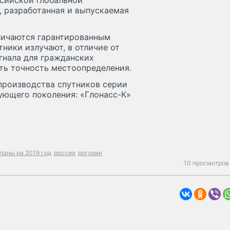
сийской глобальной
 разработанная и выпускаемая
тличаются гарантированным
тники излучают, в отличие от
гнала для гражданских
ть точность местоопределения.
производства спутников серии
ующего поколения: «Глонасс-К»
ланы на 2019 год
россия
рогозин
10 просмотров 