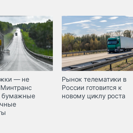
жки — не
Рынок телематики в
 Минтранс
России готовится к
л бумажные
новому циклу роста
очные
ты