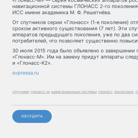
«Глонасс-М» — серия космических аппаратов рос
навигационной системы ГЛОНАСС 2-го поколения,
ИСС имени академика М. Ф. Решетнёва.
От спутников серии «Глонасс» (1-е поколение) о
сроком активного существования (7 лет). Эти спу
аппаратов предыдущего поколения, уже по два си
потребителей, что позволяет существенно повыси
30 июля 2015 года было объявлено о завершении 
«Глонасс-М». Им на замену придут аппараты след
и «Глонасс-К2».
svpressa.ru
спутники
глонасс-м
навигационные системы
глонасс
роскосмос
п
ОБСУДИТЬ