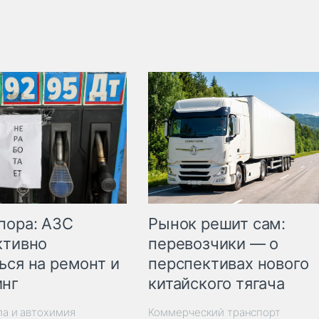
пора: АЗС
Рынок решит сам:
ктивно
перевозчики — о
ься на ремонт и
перспективах нового
инг
китайского тягача
ла и автохимия
Коммерческий транспорт