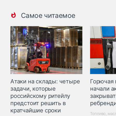
Самое читаемое
Горючая 
Атаки на склады: четыре
начали а
задачи, которые
закрыват
российскому ритейлу
ребренд
предстоит решить в
кратчайшие сроки
Топливо, мас