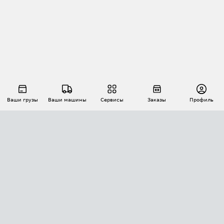
Ваши грузы
Ваши машины
Сервисы
Заказы
Профиль
АВТОМАТИЗАЦИЯ ПЕРЕВОЗОК
Площадки
Заказы
Торги
Тендеры
АТИ-Доки
GPS-мониторинг
АТИ Мессенджер
Цепочки грузов
API ATI.SU
ПОЛЕЗНОЕ