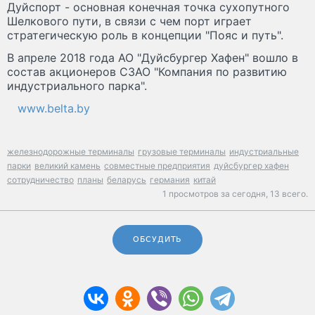
Дуйспорт - основная конечная точка сухопутного
Шелкового пути, в связи с чем порт играет
стратегическую роль в концепции "Пояс и путь".
В апреле 2018 года АО "Дуйсбургер Хафен" вошло в
состав акционеров СЗАО "Компания по развитию
индустриального парка".
www.belta.by
железнодорожные терминалы
грузовые терминалы
индустриальные
парки
великий камень
совместные предприятия
дуйсбургер хафен
сотрудничество
планы
беларусь
германия
китай
1 просмотров за сегодня,
13 всего.
ОБСУДИТЬ