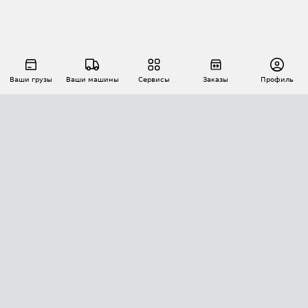
Ваши грузы
Ваши машины
Сервисы
Заказы
Профиль
АВТОМАТИЗАЦИЯ ПЕРЕВОЗОК
Площадки
Заказы
Торги
Тендеры
АТИ-Доки
GPS-мониторинг
АТИ Мессенджер
Цепочки грузов
API ATI.SU
ПОЛЕЗНОЕ
Расчет расстояний
БЕЗОПАСНОСТЬ
Академия ATI.SU
ATI.SU о безопасности
Звезды ATI.SU на вашем сайте
КОНТАКТЫ И ТАРИФЫ