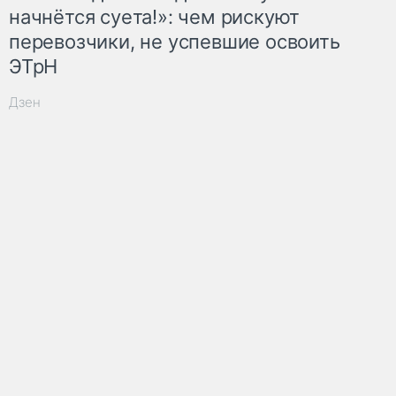
начнётся суета!»: чем рискуют
перевозчики, не успевшие освоить
ЭТрН
Дзен