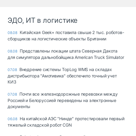
ЭДО, ИТ в логистике
Китайская Geek+ поставила свыше 2 тыс. роботов-
08.08
сборщиков на логистические объекты Британии
Представлены локации штата Северная Дакота
08.08
для симулятора дальнобойщика American Truck Simulator
Внедрение системы TopLog WMS на складах
07.08
дистрибьютора "Амотивика" обеспечило точный учет
КИЗ
Почти все железнодорожные перевозки между
07.08
Россией и Белоруссией переведены на электронные
документы
На китайской АЭС "Нинде" протестировали первый
06.08
тяжелый складской робот CGN