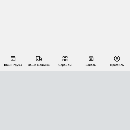
Ваши грузы
Ваши машины
Сервисы
Заказы
Профиль
АВТОМАТИЗАЦИЯ ПЕРЕВОЗОК
Площадки
Заказы
Торги
Тендеры
АТИ-Доки
GPS-мониторинг
АТИ Мессенджер
Цепочки грузов
API ATI.SU