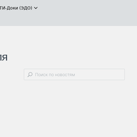
ТИ-Доки (ЭДО)
ля