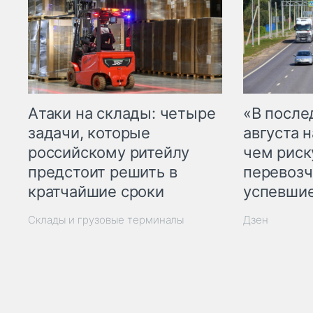
Атаки на склады: четыре
«В посл
задачи, которые
августа н
российскому ритейлу
чем рис
предстоит решить в
перевозч
кратчайшие сроки
успевшие
Склады и грузовые терминалы
Дзен