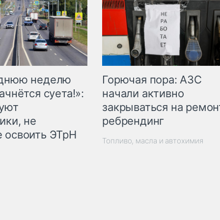
Горючая пора: АЗС
еднюю неделю
начали активно
ачнётся суета!»:
закрываться на ремон
куют
ребрендинг
ики, не
 освоить ЭТрН
Топливо, масла и автохимия