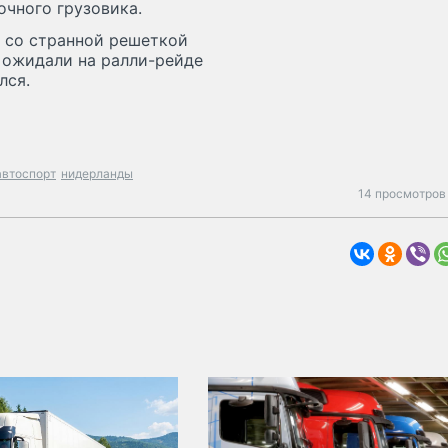
очного грузовика.
от со странной решеткой
а ожидали на ралли-рейде
лся.
автоспорт
нидерланды
14 просмотров 