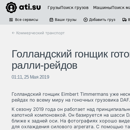
Грузы
Поиск грузов
Машины
Поиск м
Все сервисы
Ваши грузы
Добавить груз
← Коммерческий транспорт
Голландский гонщик гот
ралли-рейдов
01:11, 25 Мая 2019
Голландский гонщик Eimbert Timmermans уже неск
рейдах по всему миру на гоночных грузовика DAF.
К сезону 2019 года он работает над принципиаль
капотной компоновкой. Он базируется на шасси 
ближе к задней оси. На фотографиях хорошо вид
для охлаждения силового агрегата. С помощью т