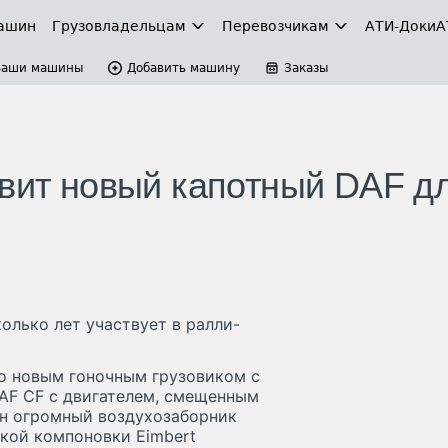
ашин
Грузовладельцам
Перевозчикам
АТИ-Доки
А
Ваши машины
Добавить машину
Заказы
овит новый капотный DAF д
олько лет участвует в ралли-
но новым гоночным грузовиком с
DAF CF с двигателем, смещенным
ен огромный воздухозаборник
акой компоновки Eimbert