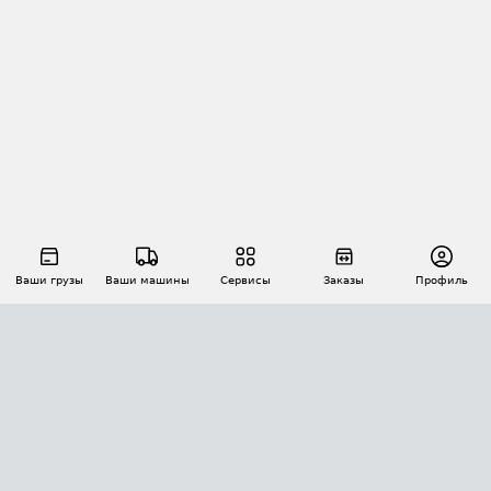
Ваши грузы
Ваши машины
Сервисы
Заказы
Профиль
АВТОМАТИЗАЦИЯ ПЕРЕВОЗОК
Площадки
Заказы
Торги
Тендеры
АТИ-Доки
GPS-мониторинг
АТИ Мессенджер
Цепочки грузов
API ATI.SU