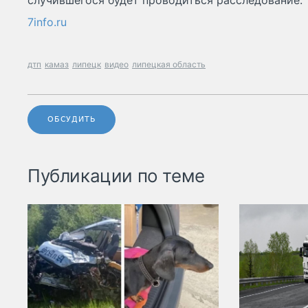
случившегося будет проводиться расследование.
7info.ru
дтп
камаз
липецк
видео
липецкая область
ОБСУДИТЬ
Публикации по теме