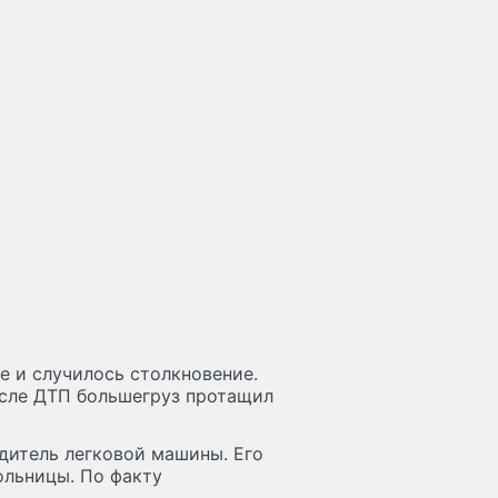
е и случилось столкновение.
осле ДТП большегруз протащил
дитель легковой машины. Его
ольницы. По факту