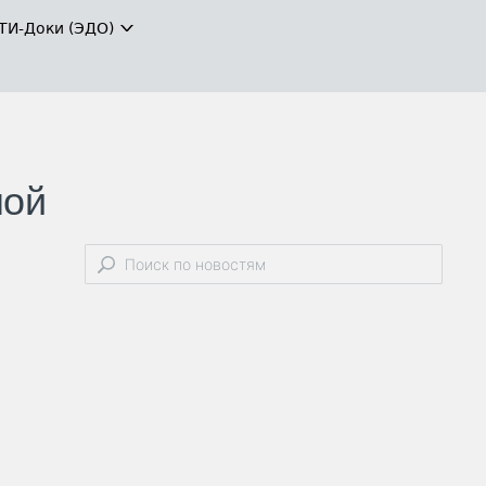
ТИ-Доки (ЭДО)
ной