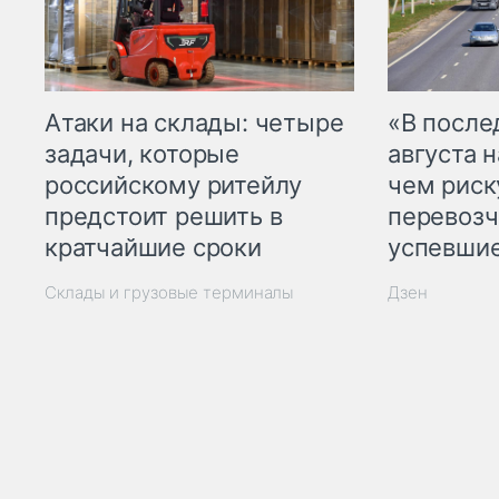
Атаки на склады: четыре
«В посл
задачи, которые
августа н
российскому ритейлу
чем рис
предстоит решить в
перевозч
кратчайшие сроки
успевшие
Склады и грузовые терминалы
Дзен