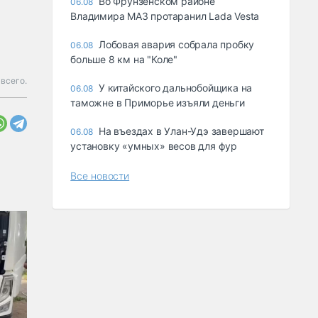
Во Фрунзенском районе
06.08
Владимира МАЗ протаранил Lada Vesta
Лобовая авария собрала пробку
06.08
больше 8 км на "Коле"
 всего.
У китайского дальнобойщика на
06.08
таможне в Приморье изъяли деньги
Ha въeздax в Улaн-Удэ зaвepшaют
06.08
ycтaнoвкy «yмныx» вecoв для фyp
Все новости