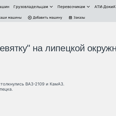
ашин
Грузовладельцам
Перевозчикам
АТИ-Доки
А
Ваши машины
Добавить машину
Заказы
евятку" на липецкой окруж
толкнулись ВАЗ-2109 и КамАЗ.
пецка.