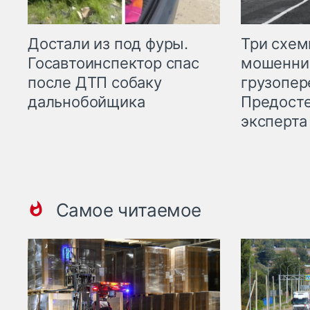
Три схе
Достали из под фуры.
мошенни
Госавтоинспектор спас
грузопер
после ДТП собаку
Предост
дальнобойщика
эксперта
Самое читаемое