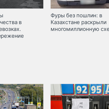
мы
Фуры без пошлин: в
чества в
Казахстане раскрыли
евозках.
многомиллионную сх
ережение