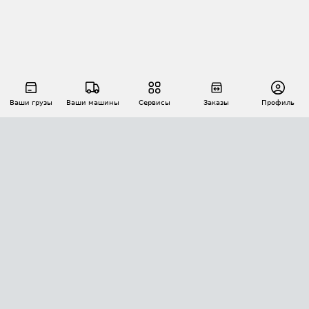
Ваши грузы
Ваши машины
Сервисы
Заказы
Профиль
АВТОМАТИЗАЦИЯ ПЕРЕВОЗОК
Площадки
Заказы
Торги
Тендеры
АТИ-Доки
GPS-мониторинг
АТИ Мессенджер
Цепочки грузов
API ATI.SU
ПОЛЕЗНОЕ
Расчет расстояний
БЕЗОПАСНОСТЬ
Академия ATI.SU