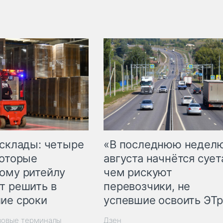
 склады: четыре
«В последнюю недел
которые
августа начнётся суета
ому ритейлу
чем рискуют
т решить в
перевозчики, не
ие сроки
успевшие освоить ЭТ
зовые терминалы
Дзен