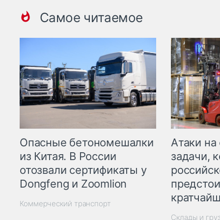
Самое читаемое
Опасные бетономешалки
Атаки на
из Китая. В России
задачи, 
отозвали сертификаты у
российск
Dongfeng и Zoomlion
предстои
кратчайш
Коммерческий транспорт
Склады и гру