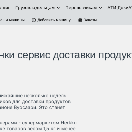
ашин
Грузовладельцам
Перевозчикам
АТИ-Доки
А
Ваши машины
Добавить машину
Заказы
нки сервис доставки продук
ближайшие несколько недель
ников для доставки продуктов
айоне Вуосаари. Это станет
нерами - супермаркетом Herkku
ке товаров весом 1,5 кг и менее