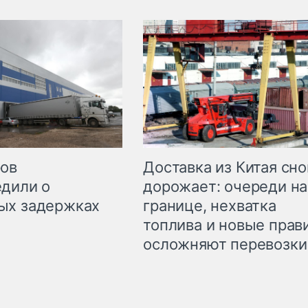
Доставка из Китая сно
ров
дорожает: очереди на
дили о
границе, нехватка
ых задержках
топлива и новые прав
осложняют перевозки