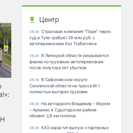
Центр
Страховая компания "Пари" через
08.08
суд в Туле требует 29 млн руб. с
автоперевозчика Kaz TralServiece
В Липецкой области закрывается
08.08
фирма по грузовым автоперевозкам
после полутора лет убытков
В Сафоновском округе
08.08
ю
Смоленской области на трассе М-1
полностью выгорел грузовик
!»:
На автодороге Владимир – Муром
08.08
– Арзамас в Судогодском районе
обновят 2,8 км полотна
рН
КАЗ нарастит выпуск стартерных
08.08