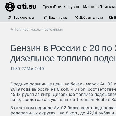
Грузы
Поиск грузов
Машины
Поиск м
Все сервисы
Ваши грузы
Добавить груз
← Топливо, масла и автохимия
Бензин в России с 20 по 
дизельное топливо поде
11:30, 27 Мая 2019
Средние розничные цены на бензин марок Аи-92 и
2019 года выросли на 6 коп. и 8 коп. соответствен
45,13 рубля за литр. Дизельное топливо подешевело
литр, свидетельствуют данные Thomson Reuters Ko
В отчетном периоде Аи-92 более всего подорож
федеральных округах - на 8 коп., до 42,14 рубля и 