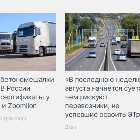
 бетономешалки
«В последнюю недел
 В России
августа начнётся суета
 сертификаты у
чем рискуют
 и Zoomlion
перевозчики, не
успевшие освоить ЭТ
й транспорт
Дзен