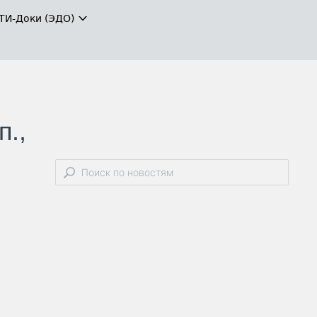
ТИ-Доки (ЭДО)
п.,