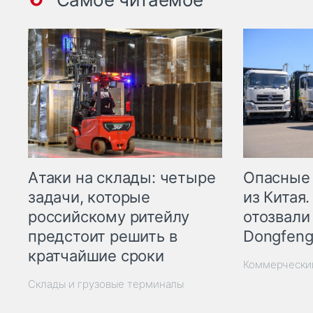
Опасные
Атаки на склады: четыре
из Китая.
задачи, которые
отозвали
российскому ритейлу
Dongfeng
предстоит решить в
кратчайшие сроки
Коммерчески
Склады и грузовые терминалы