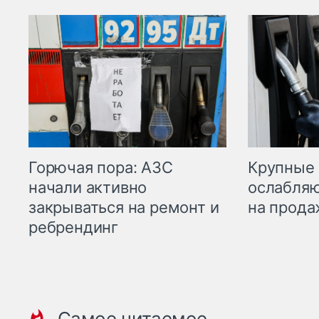
Горючая пора: АЗС
Крупные 
начали активно
ослабляю
закрываться на ремонт и
на прода
ребрендинг
Самое читаемое