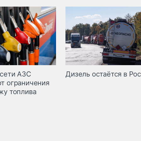
сети АЗС
Дизель остаётся в Ро
т ограничения
жу топлива