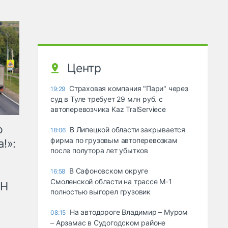
Центр
Страховая компания "Пари" через
19:29
суд в Туле требует 29 млн руб. с
автоперевозчика Kaz TralServiece
ю
В Липецкой области закрывается
18:06
фирма по грузовым автоперевозкам
!»:
после полутора лет убытков
В Сафоновском округе
16:58
Смоленской области на трассе М-1
рН
полностью выгорел грузовик
На автодороге Владимир – Муром
08:15
– Арзамас в Судогодском районе