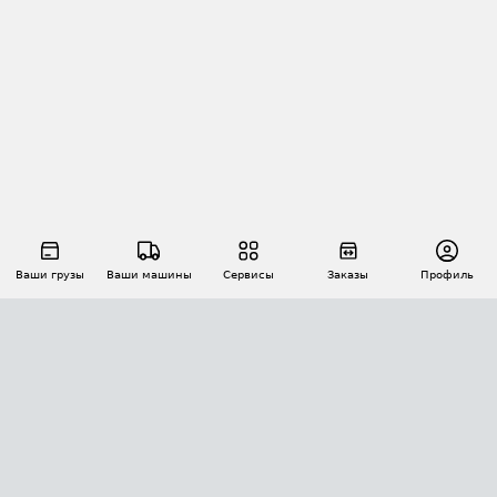
Ваши грузы
Ваши машины
Сервисы
Заказы
Профиль
АВТОМАТИЗАЦИЯ ПЕРЕВОЗОК
Площадки
Заказы
Торги
Тендеры
АТИ-Доки
GPS-мониторинг
АТИ Мессенджер
Цепочки грузов
API ATI.SU