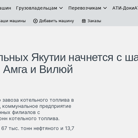
ашин
Грузовладельцам
Перевозчикам
АТИ-Доки
А
Ваши машины
Добавить машину
Заказы
льных Якутии начнется с ш
 Амга и Вилюй
 завоза котельного топлива в
д коммунальное предприятие
нных филиалов с
онн котельного топлива.
 67 тыс. тонн нефтяного и 13,7