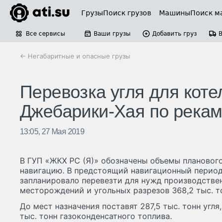
Грузы
Поиск грузов
Машины
Поиск м
Все сервисы
Ваши грузы
Добавить груз
← Негабаритные и опасные грузы
Перевозка угля для коте
Джебарики-Хая по рекам
13:05, 27 Мая 2019
В ГУП «ЖКХ РС (Я)» обозначены объемы планового
навигацию. В предстоящий навигационный перио
запланировало перевезти для нужд производстве
месторождений и угольных разрезов 368,2 тыс. т
До мест назначения поставят 287,5 тыс. тонн угля,
тыс. тонн газоконденсатного топлива.