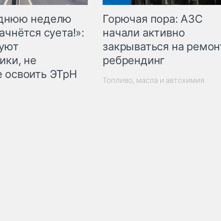
Горючая пора: АЗС
еднюю неделю
начали активно
ачнётся суета!»:
закрываться на ремон
куют
ребрендинг
ики, не
 освоить ЭТрН
Топливо, масла и автохимия