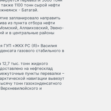
анируется перевезти 5000 тонн
 также 1100 тонн сырой нефти
жнеянск - Батагай.
ятие запланировало направить
ива из пункта отбора нефти
Момский, Аллаиховский, Эвено-
й и в центральные районы
я ГУП «ЖКХ РС (Я)» Василия
денсата газового стабильного в
 12,7 тыс. тонн жидкого
 доставлено на нефтесклад
омежуточные пункты перевалки –
арктической навигации вывезут
 тысячу тонн газоконденсатного
л Верхневилюйского и