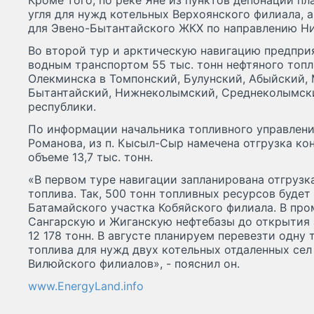
Кроме того, по реке Яне из пунктов депонации пл
угля для нужд котельных Верхоянского филиала, а
для Эвено-Бытантайского ЖКХ по направлению Ни
Во второй тур и арктическую навигацию предпри
водным транспортом 55 тыс. тонн нефтяного топл
Олекминска в Томпонский, Булунский, Абыйский, 
Бытантайский, Нижнеколымский, Среднеколымски
республики.
По информации начальника топливного управлени
Романова, из п. Кысыл-Сыр намечена отгрузка кон
объеме 13,7 тыс. тонн.
«В первом туре навигации запланирована отгрузка
топлива. Так, 500 тонн топливных ресурсов будет
Батамайского участка Кобяйского филиала. В пр
Сангарскую и Жиганскую нефтебазы до открытия 
12 178 тонн. В августе планируем перевезти одну
топлива для нужд двух котельных отдаленных се
Вилюйского филиалов», - пояснил он.
www.EnergyLand.info