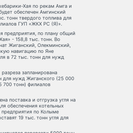
жебарики-Хая по рекам Амга и
 будет обеспечен Амгинский
с. тонн твердого топлива для
лиалов ГУП «ЖКХ РС (Я)».
я предприятия, по плану общий
я» - 158,8 тыс. тонн. Во
ечат Жиганский, Олекминский,
скую навигацию по Яне
я в 72 тыс. тонн для нужд
о разреза запланирована
нн для нужд Жиганского (25 000
5 700 тонн) филиалов
на поставка и отгрузка угля на
Для обеспечения котельных
 предприятия по Колыме
ставят 19 тыс. тонн угля для