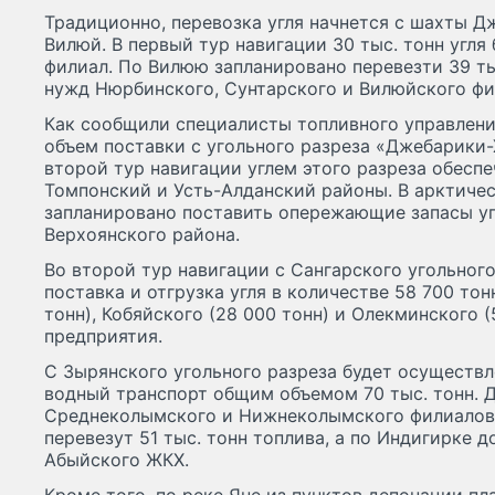
Традиционно, перевозка угля начнется с шахты Д
Вилюй. В первый тур навигации 30 тыс. тонн угля
филиал. По Вилюю запланировано перевезти 39 ты
нужд Нюрбинского, Сунтарского и Вилюйского фи
Как сообщили специалисты топливного управлени
объем поставки с угольного разреза «Джебарики-Ха
второй тур навигации углем этого разреза обесп
Томпонский и Усть-Алданский районы. В арктиче
запланировано поставить опережающие запасы угл
Верхоянского района.
Во второй тур навигации с Сангарского угольног
поставка и отгрузка угля в количестве 58 700 то
тонн), Кобяйского (28 000 тонн) и Олекминского (
предприятия.
С Зырянского угольного разреза будет осуществле
водный транспорт общим объемом 70 тыс. тонн. 
Среднеколымского и Нижнеколымского филиалов
перевезут 51 тыс. тонн топлива, а по Индигирке до
Абыйского ЖКХ.