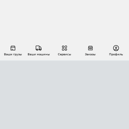
Ваши грузы
Ваши машины
Сервисы
Заказы
Профиль
АВТОМАТИЗАЦИЯ ПЕРЕВОЗОК
Площадки
Заказы
Торги
Тендеры
АТИ-Доки
GPS-мониторинг
АТИ Мессенджер
Цепочки грузов
API ATI.SU
ПОЛЕЗНОЕ