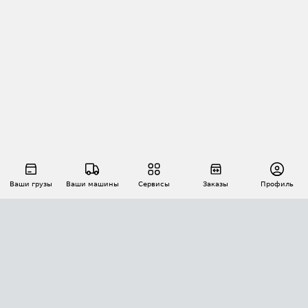
Ваши грузы
Ваши машины
Сервисы
Заказы
Профиль
АВТОМАТИЗАЦИЯ ПЕРЕВОЗОК
Площадки
Заказы
Торги
Тендеры
АТИ-Доки
GPS-мониторинг
АТИ Мессенджер
Цепочки грузов