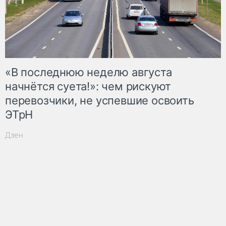
«В последнюю неделю августа
начнётся суета!»: чем рискуют
перевозчики, не успевшие освоить
ЭТрН
Дзен